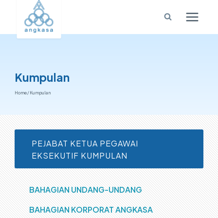
Kumpulan
Home
/
Kumpulan
PEJABAT KETUA PEGAWAI
EKSEKUTIF KUMPULAN
BAHAGIAN UNDANG-UNDANG
BAHAGIAN KORPORAT ANGKASA