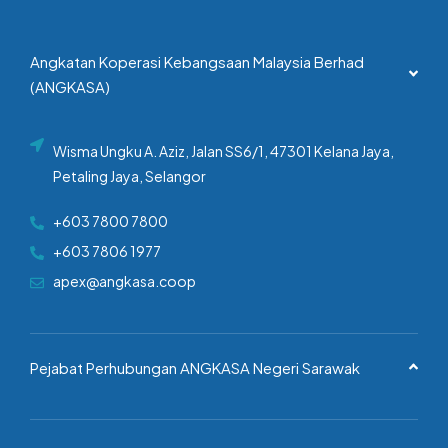
Angkatan Koperasi Kebangsaan Malaysia Berhad
(ANGKASA)
Wisma Ungku A. Aziz, Jalan SS6/1, 47301 Kelana Jaya,
Petaling Jaya, Selangor
+603 7800 7800
+603 7806 1977
apex@angkasa.coop
Pejabat Perhubungan ANGKASA Negeri Sarawak