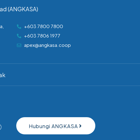
had (ANGKASA)
a,
+603 7800 7800
+603 7806 1977
apex@angkasa.coop
ak
Hubungi ANGKASA