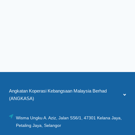
Angkatan Koperasi Kebangsaan Malaysia Berhad
(ANGKASA)
Wisma Ungku A. Aziz, Jalan SS6/1, 47301 Kelana Jaya,
Petaling Jaya, Selangor