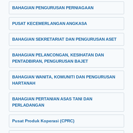
BAHAGIAN PENGURUSAN PERNIAGAAN
PUSAT KECEMERLANGAN ANGKASA
BAHAGIAN SEKRETARIAT DAN PENGURUSAN ASET
BAHAGIAN PELANCONGAN, KESIHATAN DAN
PENTADBIRAN, PENGURUSAN BAJET
BAHAGIAN WANITA, KOMUNITI DAN PENGURUSAN
HARTANAH
BAHAGIAN PERTANIAN ASAS TANI DAN
PERLADANGAN
Pusat Produk Koperasi (CPRC)