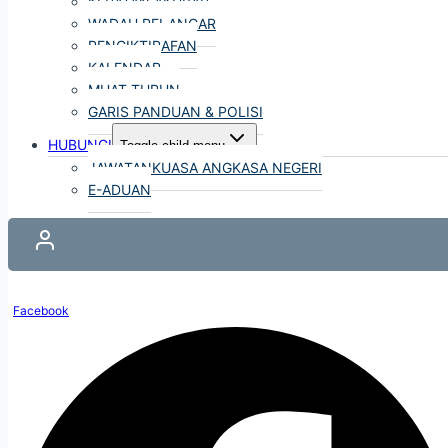
KERATAN AKHBAR
WADAH PELANCAR
PENGIKTIRAFAN
KALENDAR
MUAT TURUN
GARIS PANDUAN & POLISI
HUBUNGI
Toggle child menu
JAWATANKUASA ANGKASA NEGERI
E-ADUAN
Facebook