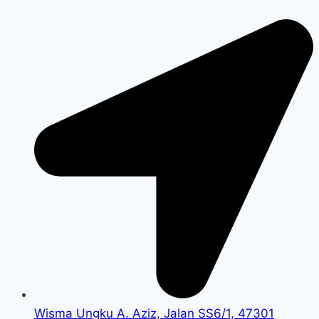
Wisma Ungku A. Aziz, Jalan SS6/1, 47301