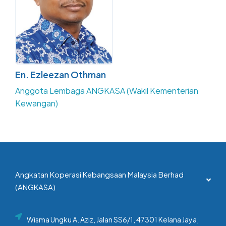
En. Ezleezan Othman
Anggota Lembaga ANGKASA (Wakil Kementerian
Kewangan)
Angkatan Koperasi Kebangsaan Malaysia Berhad
(ANGKASA)
Wisma Ungku A. Aziz, Jalan SS6/1, 47301 Kelana Jaya,