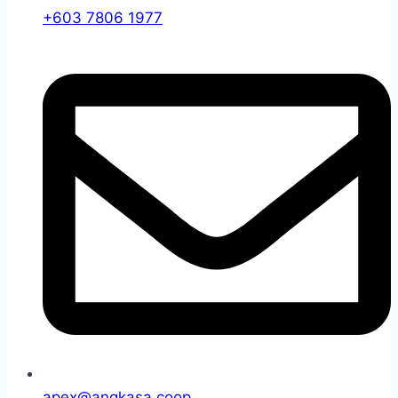
+603 7806 1977
apex@angkasa.coop