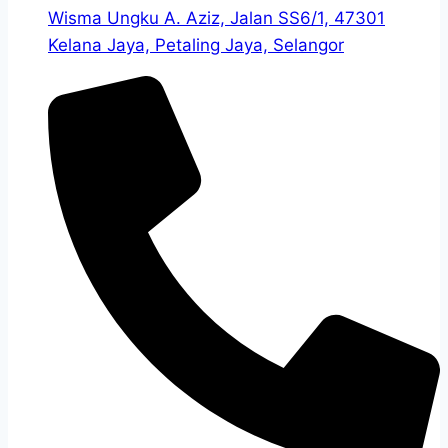
Wisma Ungku A. Aziz, Jalan SS6/1, 47301
Kelana Jaya, Petaling Jaya, Selangor