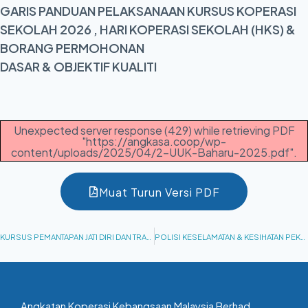
GARIS PANDUAN PELAKSANAAN KURSUS KOPERASI
SEKOLAH 2026 , HARI KOPERASI SEKOLAH (HKS) &
BORANG PERMOHONAN
DASAR & OBJEKTIF KUALITI
Unexpected server response (429) while retrieving PDF
"https://angkasa.coop/wp-
content/uploads/2025/04/2-UUK-Baharu-2025.pdf".
Muat Turun Versi PDF
KURSUS PEMANTAPAN JATI DIRI DAN TRANFORMASI PERNIAGAAN KOPERASI IPT DAN BELIA 2026 & BORANG PERMOHONAN
POLISI KESELAMATAN & KESIHATAN PEKERJAAN
Angkatan Koperasi Kebangsaan Malaysia Berhad