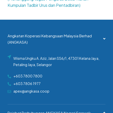
Kumpulan Tadbir Urus dan Pentadbiran)
Angkatan Koperasi Kebangsaan Malaysia Berhad
(ANGKASA)
Wisma Ungku A. Aziz, Jalan SS6/1, 47301 Kelana Jaya,
Petaling Jaya, Selangor
+603 7800 7800
+603 7806 1977
apex@angkasa.coop
Pejabat Perhubungan ANGKASA Negeri Sarawak