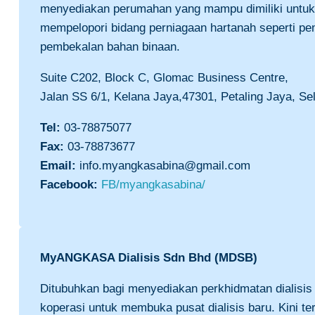
menyediakan perumahan yang mampu dimiliki untuk a
mempelopori bidang perniagaan hartanah seperti pe
pembekalan bahan binaan.
Suite C202, Block C, Glomac Business Centre,
Jalan SS 6/1, Kelana Jaya,47301, Petaling Jaya, Se
Tel:
03-78875077
Fax:
03-78873677
Email:
info.myangkasabina@gmail.com
Facebook:
FB/myangkasabina/
MyANGKASA Dialisis Sdn Bhd (MDSB)
Ditubuhkan bagi menyediakan perkhidmatan dialisis
koperasi untuk membuka pusat dialisis baru. Kini 