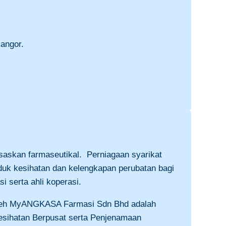
langor.
saskan farmaseutikal. Perniagaan syarikat
uk kesihatan dan kelengkapan perubatan bagi
si serta ahli koperasi.
 oleh MyANGKASA Farmasi Sdn Bhd adalah
esihatan Berpusat serta Penjenamaan