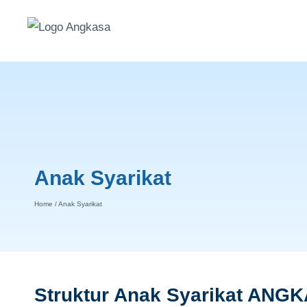
Anak Syarikat
Home
/
Anak Syarikat
Struktur Anak Syarikat ANG