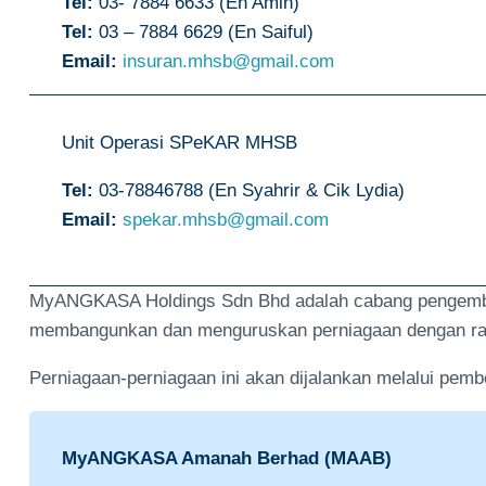
Tel:
03- 7884 6633 (En Amin)
Tel:
03 – 7884 6629 (En Saiful)
Email:
insuran.mhsb@gmail.com
Unit Operasi SPeKAR MHSB
Tel:
03-78846788 (En Syahrir & Cik Lydia)
Email:
spekar.mhsb@gmail.com
MyANGKASA Holdings Sdn Bhd adalah cabang pengemba
membangunkan dan menguruskan perniagaan dengan rak
Perniagaan-perniagaan ini akan dijalankan melalui pembe
MyANGKASA Amanah Berhad (MAAB)