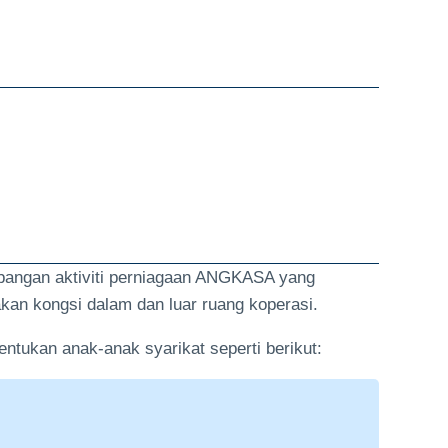
ngan aktiviti perniagaan ANGKASA yang
an kongsi dalam dan luar ruang koperasi.
ntukan anak-anak syarikat seperti berikut: