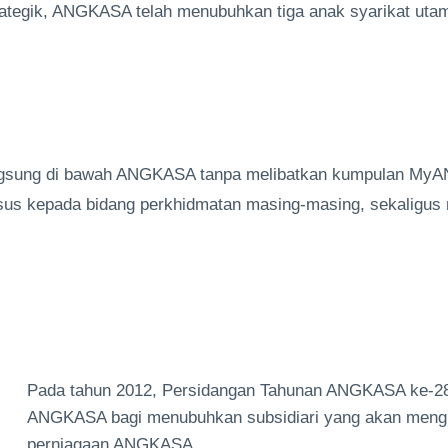
tegik, ANGKASA telah menubuhkan tiga anak syarikat utama
langsung di bawah ANGKASA tanpa melibatkan kumpulan MyA
usus kepada bidang perkhidmatan masing-masing, sekalig
Pada tahun 2012, Persidangan Tahunan ANGKASA ke-28
ANGKASA bagi menubuhkan subsidiari yang akan mengu
perniagaan ANGKASA.