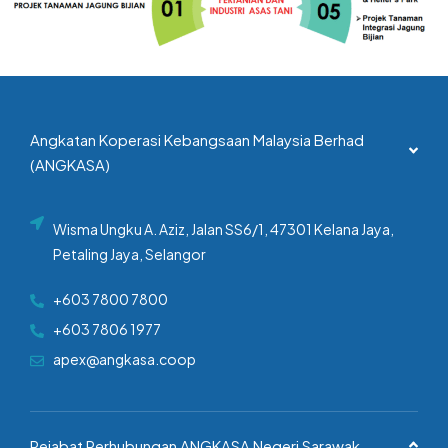
Angkatan Koperasi Kebangsaan Malaysia Berhad
(ANGKASA)
Wisma Ungku A. Aziz, Jalan SS6/1, 47301 Kelana Jaya,
Petaling Jaya, Selangor
+603 7800 7800
+603 7806 1977
apex@angkasa.coop
Pejabat Perhubungan ANGKASA Negeri Sarawak