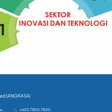
had (ANGKASA)
a,
+603 7800 7800