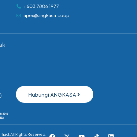
+603 7806 1977
apex@angkasa.coop
ak
Hubungi ANGKASA
erhad.
All Rights Reserved.