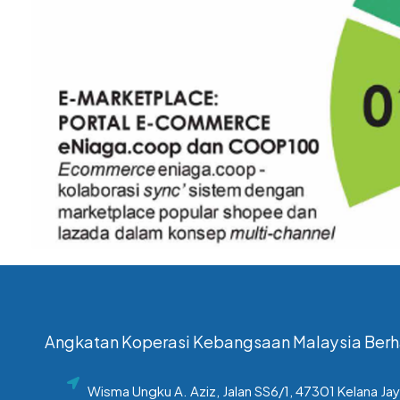
Angkatan Koperasi Kebangsaan Malaysia Ber
Wisma Ungku A. Aziz, Jalan SS6/1, 47301 Kelana Jay