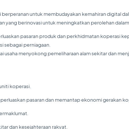
berperanan untuk membudayakan kemahiran digital dala
 yang berinovasi untuk meningkatkan perolehan dalam 
uaskan pasaran produk dan perkhidmatan koperasi kep
i sebagai perniagaan.
gai usaha menyokong pemeliharaan alam sekitar dan men
niti koperasi.
erluaskan pasaran dan memantap ekonomi gerakan kop
bermaklumat.
tar dan kesejahteraan rakyat.