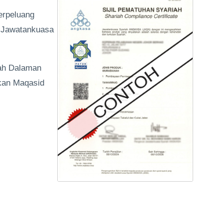
erpeluang
h Jawatankuasa
iah Dalaman
kan Maqasid