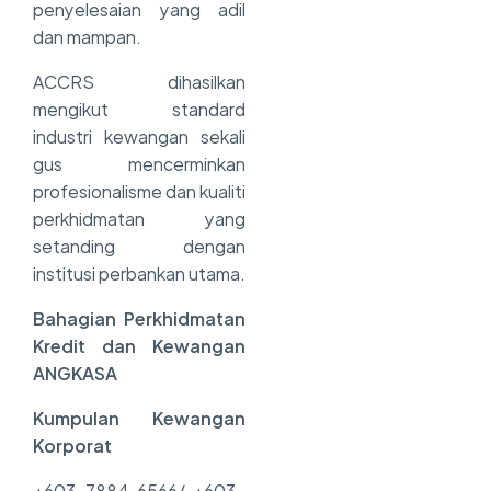
penyelesaian yang adil
dan mampan.
ACCRS dihasilkan
mengikut standard
industri kewangan sekali
gus mencerminkan
profesionalisme dan kualiti
perkhidmatan yang
setanding dengan
institusi perbankan utama.
Bahagian
Perkhidmatan
Kredit
dan
Kewangan
ANGKASA
Kumpulan
Kewangan
Korporat
+603-7884 6566/ +603-