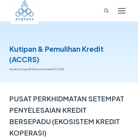
Kutipan & Pemulihan Kredit
(ACCRS)
Home
/
Kutipan & Pemulihan Kredit (ACCRS)
PUSAT PERKHIDMATAN SETEMPAT
PENYELESAIAN KREDIT
BERSEPADU (EKOSISTEM KREDIT
KOPERASI)