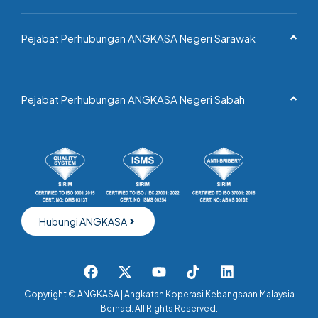
Pejabat Perhubungan ANGKASA Negeri Sarawak
Pejabat Perhubungan ANGKASA Negeri Sabah
Hubungi ANGKASA
Copyright ©
ANGKASA | Angkatan Koperasi Kebangsaan Malaysia
Berhad.
All Rights Reserved.