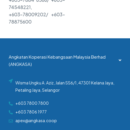
74548221,
+603-78009202/ +603-
78875600
Angkatan Koperasi Kebangsaan Malaysia Berhad
(ANGKASA)
Wisma Ungku A. Aziz, Jalan SS6/1, 47301 Kelana Jaya,
Petaling Jaya, Selangor
+603 7800 7800
+603 7806 1977
apex@angkasa.coop