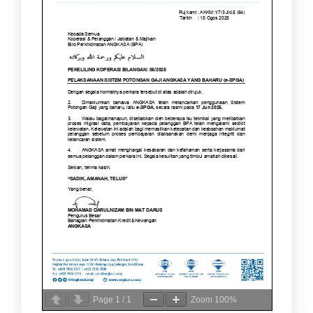
Page
1
/
1
Zoom
100%