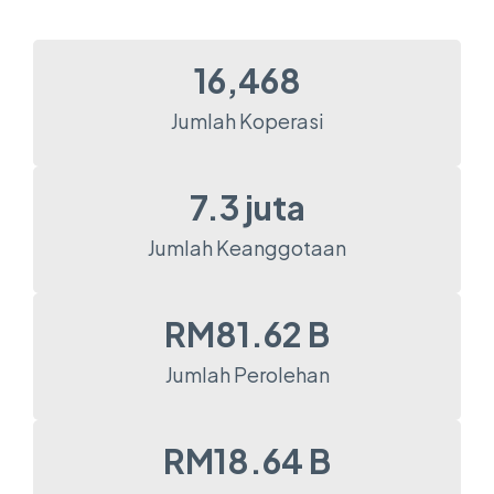
16,468
Jumlah Koperasi
7.3
 juta
Jumlah Keanggotaan
RM
81.62
 B
Jumlah Perolehan
RM
18.64
 B